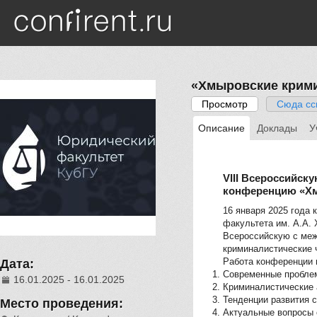
Перейти к основному содержанию
«Хмыровские крими
Просмотр
(активная вкла
Сюда сс
Главные вкладки
Описание
Доклады
У
VIII Всероссийск
конференцию «Хм
16 января 2025 года
факультета им. А.А. 
Всероссийскую с меж
криминалистические 
Работа конференции 
Дата:
Современные пробле
16.01.2025 - 16.01.2025
Криминалистические 
Тенденции развития с
Место проведения:
Актуальные вопросы 