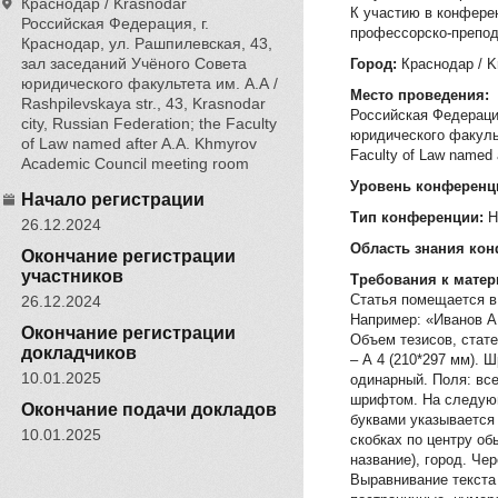
Краснодар / Krasnodar
К участию в конфере
Российская Федерация, г.
профессорско-препод
Краснодар, ул. Рашпилевская, 43,
зал заседаний Учёного Совета
Город:
Краснодар / K
юридического факультета им. А.А /
Место проведения:
Rashpilevskaya str., 43, Krasnodar
Российская Федерация
city, Russian Federation; the Faculty
юридического факульте
of Law named after A.A. Khmyrov
Faculty of Law named 
Academic Council meeting room
Уровень конференц
Начало регистрации
Тип конференции:
Н
26.12.2024
Область знания ко
Окончание регистрации
участников
Требования к мате
Статья помещается в
26.12.2024
Например: «Иванов А
Окончание регистрации
Объем тезисов, стате
докладчиков
– А 4 (210*297 мм). 
10.01.2025
одинарный. Поля: вс
шрифтом. На следующ
Окончание подачи докладов
буквами указывается
10.01.2025
скобках по центру о
название), город. Чер
Выравнивание текста 