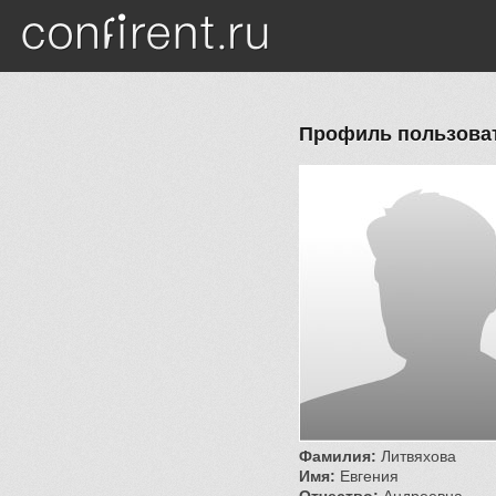
Перейти к основному содержанию
Профиль пользоват
Фамилия:
Литвяхова
Имя:
Евгения